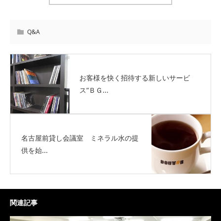
Q&A
お客様を快く招待する新しいサービ
ス“ＢＧ...
名古屋前貸し会議室 ミネラル水の提
供を始...
関連記事