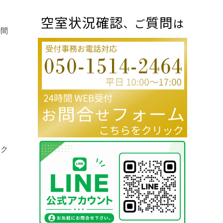
時間
イク