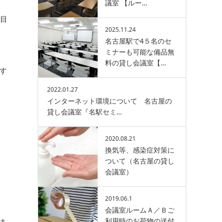
議室 【ルー…
一目
2025.11.24
名古屋駅で4５名のセ
ミナーも可能な備品無
料の貸し会議室【…
す
2022.01.27
インターネット環境について 名古屋の
貸し会議室『名駅セミ…
2020.08.21
換気等、感染症対策に
ついて（名古屋の貸し
会議室）
2019.06.1
会議室ルームＡ／Ｂご
利用時のお荷物の送付
ま