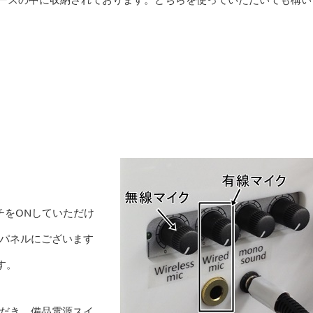
チをONしていただけ
パネルにございます
す。
だき、備品電源スイ