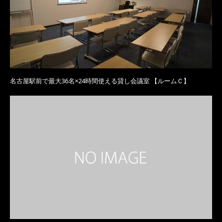
名古屋駅前で最大36名×24時間使える貸し会議室 【ルームＣ】